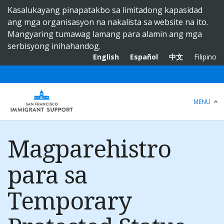
S
Kasalukayang pinapatakbo sa limitadong kapasidad
k
ang mga organisasyon na nakalista sa website na ito.
i
Mangyaring tumawag lamang para alamin ang mga
p
serbisyong inihahandog.
t
English
Español
中文
Filipino
o
m
a
i
MENU
n
c
o
Magparehistro
n
t
para sa
e
n
Temporary
t