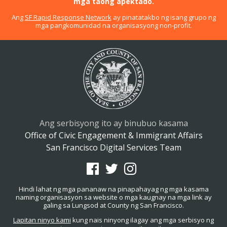
mga taong apektado.
Ang
SF Rapid Response Network
ay pinatatakbo ng isang grupo ng
mga pangkomunidad na organisasyong non-profit.
Ang serbisyong ito ay binubuo kasama
Office of Civic Engagement & Immigrant Affairs
San Francisco Digital Services Team
Hindi lahat ng mga pananaw na pinapahayag ng mga kasama
naming organisasyon sa website o mga kaugnay na mga link ay
galing sa Lungsod at County ng San Francisco.
Lapitan ninyo kami
kung nais ninyong ilagay ang mga serbisyo ng