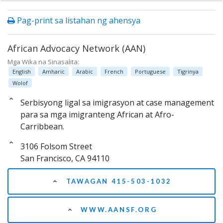
Pag-print sa listahan ng ahensya
African Advocacy Network (AAN)
Mga Wika na Sinasalita:
English
Amharic
Arabic
French
Portuguese
Tigrinya
Wolof
Serbisyong ligal sa imigrasyon at case management
para sa mga imigranteng African at Afro-
Carribbean.
3106 Folsom Street
San Francisco, CA 94110
TAWAGAN 415-503-1032
WWW.AANSF.ORG