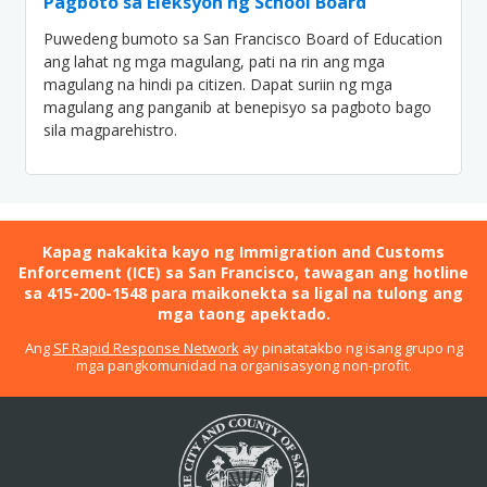
Pagboto sa Eleksyon ng School Board
Puwedeng bumoto sa San Francisco Board of Education
ang lahat ng mga magulang, pati na rin ang mga
magulang na hindi pa citizen. Dapat suriin ng mga
magulang ang panganib at benepisyo sa pagboto bago
sila magparehistro.
Kapag nakakita kayo ng Immigration and Customs
Enforcement (ICE) sa San Francisco, tawagan ang hotline
sa 415-200-1548 para maikonekta sa ligal na tulong ang
mga taong apektado.
Ang
SF Rapid Response Network
ay pinatatakbo ng isang grupo ng
mga pangkomunidad na organisasyong non-profit.