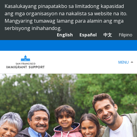
S
Kasalukayang pinapatakbo sa limitadong kapasidad
k
ang mga organisasyon na nakalista sa website na ito.
i
Mangyaring tumawag lamang para alamin ang mga
p
serbisyong inihahandog.
t
English
Español
中文
Filipino
o
m
a
i
MENU
n
c
o
n
t
e
n
t