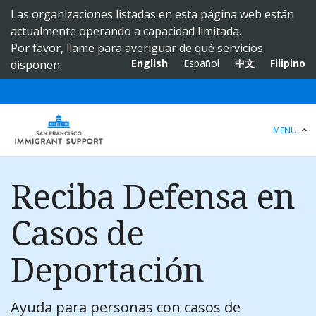
S
Las organizaciones listadas en esta página web están
k
actualmente operando a capacidad limitada.
i
Por favor, llame para averiguar de qué servicios
p
English
Español
中文
Filipino
disponen.
t
o
m
a
MENU
i
n
c
Reciba Defensa en
o
n
Casos de
t
e
Deportación
n
t
Ayuda para personas con casos de