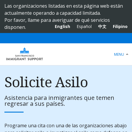
S
Las organizaciones listadas en esta página web están
k
actualmente operando a capacidad limitada.
i
Por favor, llame para averiguar de qué servicios
p
English
Español
中文
Filipino
disponen.
t
o
m
a
MENU
i
n
c
Solicite Asilo
o
n
t
Asistencia para inmigrantes que temen
e
regresar a sus países.
n
t
Programe una cita con una de las organizaciones abajo