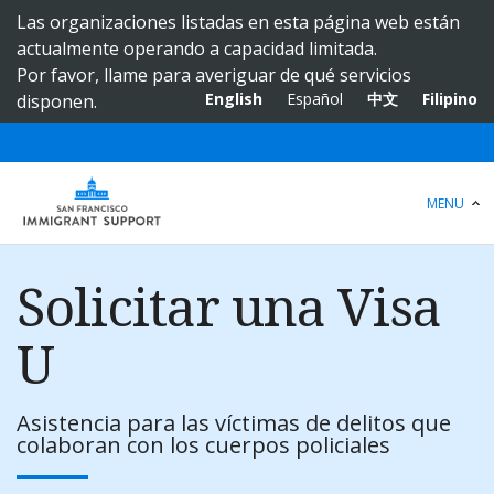
S
Las organizaciones listadas en esta página web están
k
actualmente operando a capacidad limitada.
i
Por favor, llame para averiguar de qué servicios
p
English
Español
中文
Filipino
disponen.
t
o
m
a
MENU
i
n
c
Solicitar una Visa
o
n
U
t
e
n
Asistencia para las víctimas de delitos que
t
colaboran con los cuerpos policiales