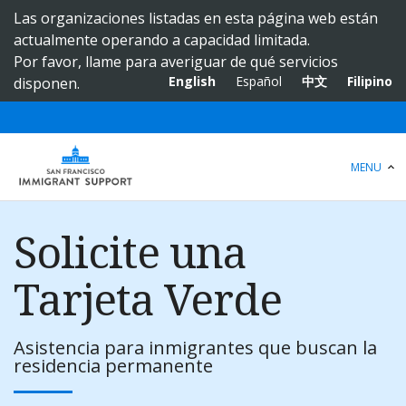
S
Las organizaciones listadas en esta página web están
k
actualmente operando a capacidad limitada.
i
Por favor, llame para averiguar de qué servicios
p
English
Español
中文
Filipino
disponen.
t
o
m
a
MENU
i
n
c
Solicite una
o
n
Tarjeta Verde
t
e
n
Asistencia para inmigrantes que buscan la
t
residencia permanente